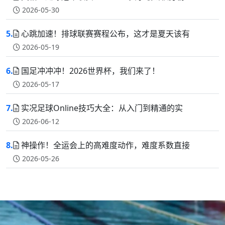
2026-05-30
5.
心跳加速！排球联赛赛程公布，这才是夏天该有
2026-05-19
6.
国足冲冲冲！2026世界杯，我们来了！
2026-05-17
7.
实况足球Online技巧大全：从入门到精通的实
2026-06-12
8.
神操作！全运会上的高难度动作，难度系数直接
2026-05-26