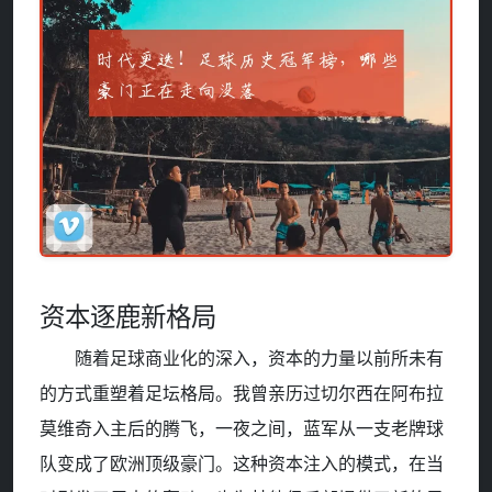
资本逐鹿新格局
随着足球商业化的深入，资本的力量以前所未有
的方式重塑着足坛格局。我曾亲历过切尔西在阿布拉
莫维奇入主后的腾飞，一夜之间，蓝军从一支老牌球
队变成了欧洲顶级豪门。这种资本注入的模式，在当