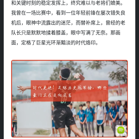
和关键时刻的稳定发挥上，终究难以与老将们媲美。
我曾在一场比赛中，看到一位年轻前锋在屡次错失良
机后，眼神中流露出的迷茫，而替补席上，曾经的老
队长只是默默地揉着膝盖，眼中写满了无奈。那画
面，定格了巨星光环渐黯淡的时代烙印。