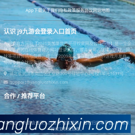
App下载
关于我们
隐私政策
服务协议
网站地图
认识 j9九游会登录入口首页
九游会官方网站【2026美加墨世界杯授权官网及合作平台】是一个全
球受欢迎的在线体育官方网站登录入口，覆盖电竞、足球、篮球、网
球等项目资讯与服务。成立于2009年，是中国领先的j9游戏开发商，
推出多款全球现象级游戏。
湖北省武汉市南山区工业路200号绿地中心2号楼3单元1637号
support@yangluozhixin.com
合作 / 推荐平台
内容由 j9九游会登录入口首页 独家提供，版权归属本平台，严禁未
授权复制或镜像。