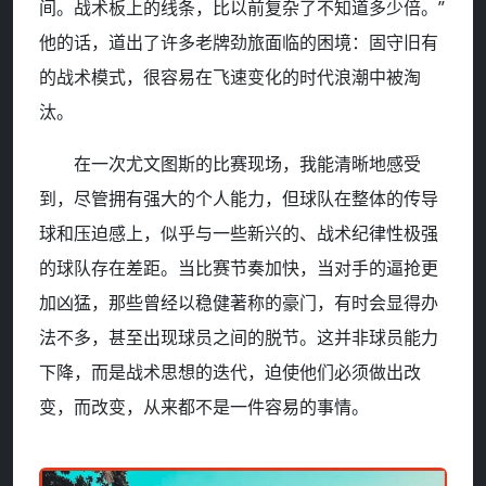
间。战术板上的线条，比以前复杂了不知道多少倍。”
他的话，道出了许多老牌劲旅面临的困境：固守旧有
的战术模式，很容易在飞速变化的时代浪潮中被淘
汰。
在一次尤文图斯的比赛现场，我能清晰地感受
到，尽管拥有强大的个人能力，但球队在整体的传导
球和压迫感上，似乎与一些新兴的、战术纪律性极强
的球队存在差距。当比赛节奏加快，当对手的逼抢更
加凶猛，那些曾经以稳健著称的豪门，有时会显得办
法不多，甚至出现球员之间的脱节。这并非球员能力
下降，而是战术思想的迭代，迫使他们必须做出改
变，而改变，从来都不是一件容易的事情。