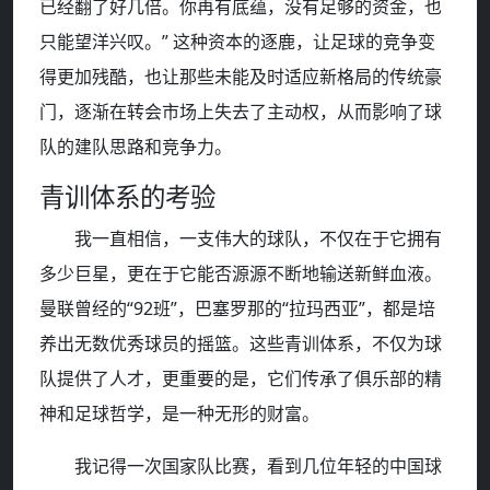
已经翻了好几倍。你再有底蕴，没有足够的资金，也
只能望洋兴叹。” 这种资本的逐鹿，让足球的竞争变
得更加残酷，也让那些未能及时适应新格局的传统豪
门，逐渐在转会市场上失去了主动权，从而影响了球
队的建队思路和竞争力。
青训体系的考验
我一直相信，一支伟大的球队，不仅在于它拥有
多少巨星，更在于它能否源源不断地输送新鲜血液。
曼联曾经的“92班”，巴塞罗那的“拉玛西亚”，都是培
养出无数优秀球员的摇篮。这些青训体系，不仅为球
队提供了人才，更重要的是，它们传承了俱乐部的精
神和足球哲学，是一种无形的财富。
我记得一次国家队比赛，看到几位年轻的中国球