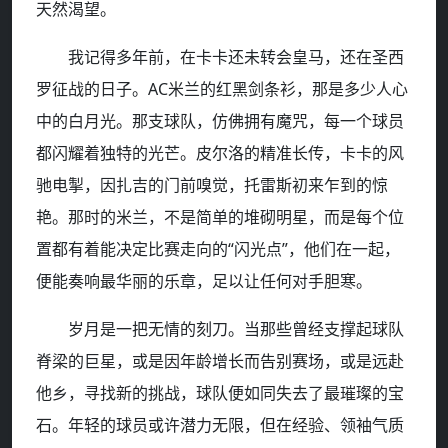
天然渴望。
我记得多年前，在卡卡还未转会皇马，还在圣西
罗征战的日子。AC米兰的红黑剑条衫，那是多少人心
中的白月光。那支球队，仿佛拥有魔咒，每一个球员
都闪耀着独特的光芒。皮尔洛的精准长传，卡卡的风
驰电掣，因扎吉的门前嗅觉，托雷斯初来乍到的惊
艳。那时的米兰，不是简单的堆砌明星，而是每个位
置都有着能决定比赛走向的“闪光点”，他们在一起，
便能奏响最华丽的乐章，足以让任何对手胆寒。
岁月是一把无情的刻刀。当那些曾经支撑起球队
脊梁的巨星，或是因年龄增长而告别赛场，或是远赴
他乡，寻找新的挑战，球队便如同失去了最璀璨的宝
石。年轻的球员或许潜力无限，但在经验、领袖气质