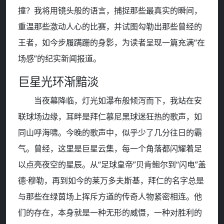
撞？我将用镜头般的语言，捕捉那些最真实的瞬间，
重温那些激动人心的比赛，并试图勾勒出那些曾经的
王者，如今步履蹒跚的身影，为读者呈现一篇充满“在
场感”的纪实新闻报道。
巨星光环渐黯淡
当夜幕降临，灯光如瀑布般倾泻而下，我站在安
联球场边缘，耳畔是拜仁慕尼黑球迷狂热的歌声，如
同山呼海啸。今晚的歌声中，似乎少了几分往日的霸
气。曾经，这里是巨星云集，每一个角落都闪耀着足
以点亮夜空的星辰。从“足球皇帝”贝肯鲍尔到“闪电”盖
德·穆勒，再到如今的莱万多夫斯基，拜仁的名字总是
与那些在绿茵场上挥斥方遒的传奇人物紧密相连。他
们的存在，本身就是一种无形的威慑，一种对胜利的