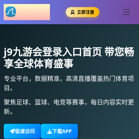
立即注册
j9九游会登录入口首页
带您畅
享全球体育盛事
专业平台，数据精准，
高清直播
覆盖热门体育项
目。
聚焦足球、篮球、电竞等赛事，
每日内容实时更
新
。
极速访问
下载APP