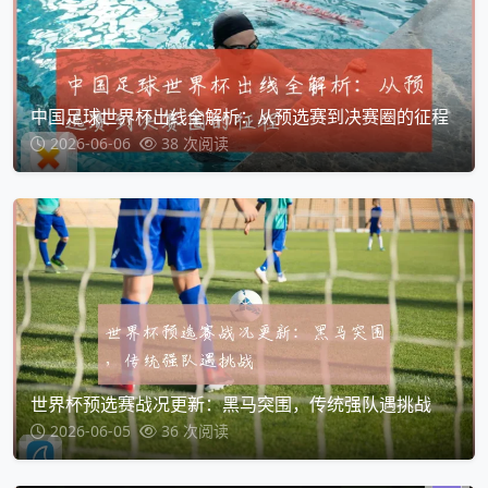
中国足球世界杯出线全解析：从预选赛到决赛圈的征程
2026-06-06
38 次阅读
世界杯预选赛战况更新：黑马突围，传统强队遇挑战
2026-06-05
36 次阅读