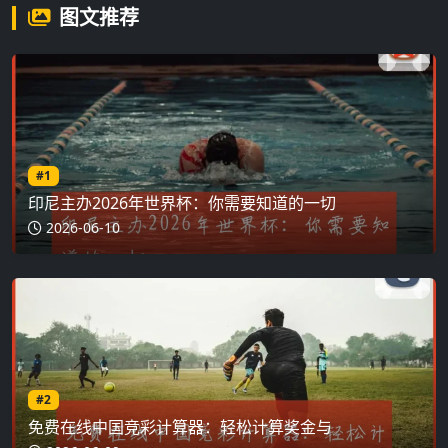
图文推荐
#1
印尼主办2026年世界杯：你需要知道的一切
2026-06-10
#2
免费在线中国竞彩计算器：轻松计算奖金与