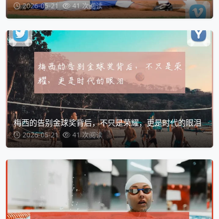
2026-05-21
41 次阅读
梅西的告别金球奖背后，不只是荣耀，更是时代的眼泪
2026-05-21
41 次阅读