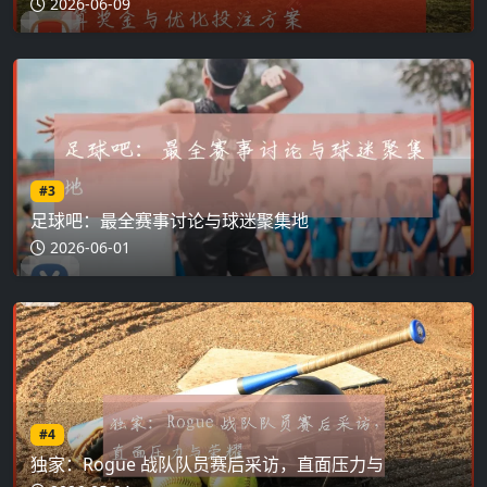
2026-06-09
#3
足球吧：最全赛事讨论与球迷聚集地
2026-06-01
#4
独家：Rogue 战队队员赛后采访，直面压力与