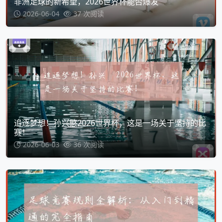
非洲足球的新希望，2026世界杯能否爆发
2026-06-04
37 次阅读
追逐梦想！孙兴慜2026世界杯，这是一场关于坚持的比
赛！
2026-06-03
36 次阅读