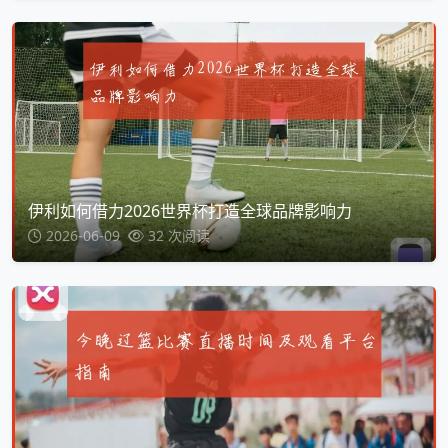
伊利如何借力2026世界杯打造全球品牌影响力
2026-06-09
32 次阅读