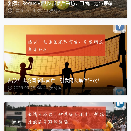
独家：Rogue 战队队员赛后采访，直面压力与荣耀
2026-05-24
40 次阅读
热议！电竞国家队官宣，引发网友集体狂欢！
2026-05-23
44 次阅读