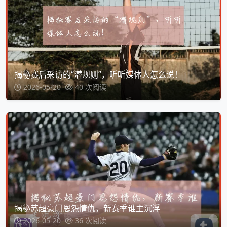
揭秘赛后采访的“潜规则”，听听媒体人怎么说！
2026-05-20
40 次阅读
揭秘苏超豪门恩怨情仇，新赛季谁主沉浮
2026-05-20
36 次阅读