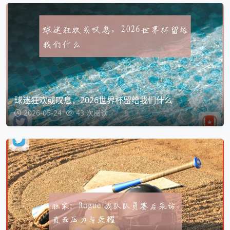
球迷狂欢或叹息，2026世界杯留给我们什么
2026-05-24
43 次阅读