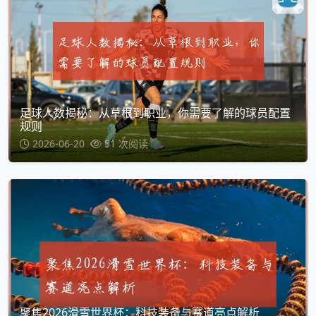
足球人数揭秘：从草根到职业，你需要了解的球员配置
规则
2026-06-20
51 次阅读
聚焦2026滑雪世界杯：科技装备与赛道亮点解析