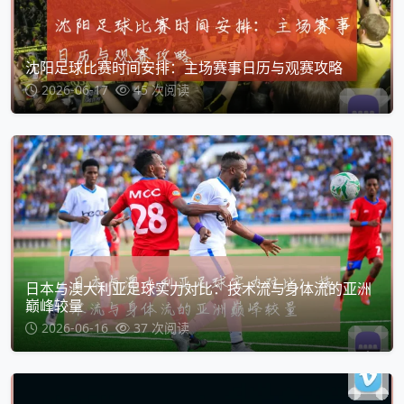
沈阳足球比赛时间安排：主场赛事日历与观赛攻略
2026-06-17
45 次阅读
日本与澳大利亚足球实力对比：技术流与身体流的亚洲
巅峰较量
2026-06-16
37 次阅读