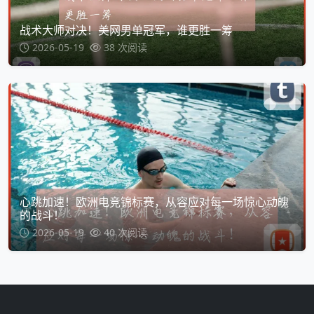
战术大师对决！美网男单冠军，谁更胜一筹
2026-05-19
38 次阅读
心跳加速！欧洲电竞锦标赛，从容应对每一场惊心动魄
的战斗！
2026-05-19
40 次阅读