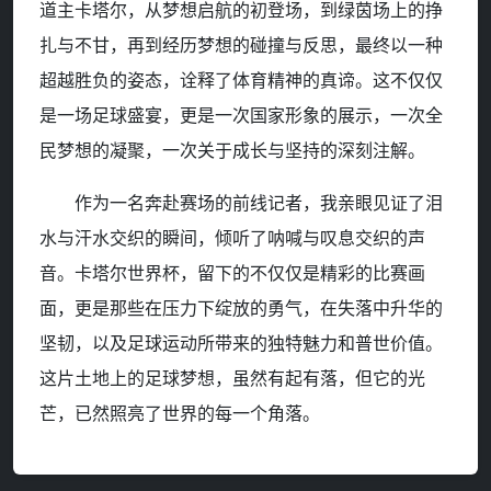
道主卡塔尔，从梦想启航的初登场，到绿茵场上的挣
扎与不甘，再到经历梦想的碰撞与反思，最终以一种
超越胜负的姿态，诠释了体育精神的真谛。这不仅仅
是一场足球盛宴，更是一次国家形象的展示，一次全
民梦想的凝聚，一次关于成长与坚持的深刻注解。
作为一名奔赴赛场的前线记者，我亲眼见证了泪
水与汗水交织的瞬间，倾听了呐喊与叹息交织的声
音。卡塔尔世界杯，留下的不仅仅是精彩的比赛画
面，更是那些在压力下绽放的勇气，在失落中升华的
坚韧，以及足球运动所带来的独特魅力和普世价值。
这片土地上的足球梦想，虽然有起有落，但它的光
芒，已然照亮了世界的每一个角落。