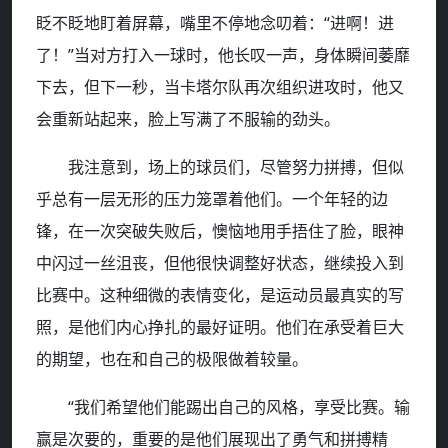
眨不眨地盯着屏幕，嘴里不停地念叨着：“进啊！进
了！”当对方打入一球时，他长叹一声，身体瞬间萎靡
下去，但下一秒，当卡塔尔队再次组织进攻时，他又
会重新站起来，脸上写满了不服输的劲头。
我注意到，场上的球员们，尽管努力拼搏，但似
乎总有一层无形的压力笼罩着他们。一个年轻的边
锋，在一次突破失败后，懊恼地用手捂住了脸，眼神
中闪过一丝沮丧，但他很快调整好状态，继续投入到
比赛中。这种细微的表情变化，是运动员最真实的写
照，是他们内心挣扎的最好证明。他们在承受着巨大
的期望，也在和自己的极限做着较量。
“我们希望他们能踢出自己的风格，享受比赛。输
赢是次要的，重要的是他们展现出了勇气和拼搏精