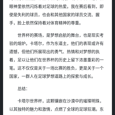
眼神里依然闪烁着对足球的热爱。我在赛后看到，即
使是失利的球员，也会和其他国家的球员交流、握
手，脸上依然保持着对体育精神的尊重。
世界杯的赛场，是梦想启航的舞台，也是现实考
验的熔炉。卡塔尔，作为东道主，他们的表现或许有
遗憾，但他们所展现出的勇气、热情和对梦想的执
着，足以让他们在世界杯的历史上留下浓墨重彩的一
笔。这不仅仅是关于一场比赛的胜负，更是关于一个
国家，一群人在足球梦想道路上的探索与成长。
总结：
卡塔尔世界杯，这颗镶嵌在沙漠中的璀璨明珠，
以其独特的魅力和激情，点燃了全球的足球狂潮。东