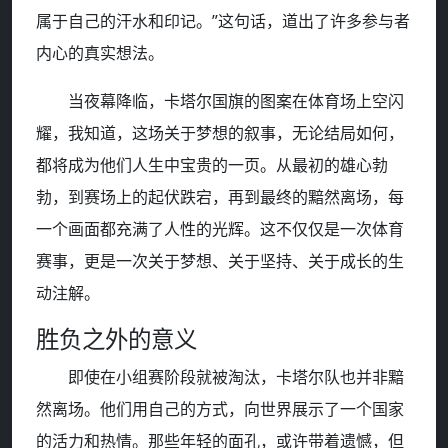
属于自己的汗水和印记。”这句话，道出了许多参与者
内心的真实想法。
当夜幕降临，卡塔尔国旗的图案在体育场上空闪
耀，我知道，这场关于梦想的叙事，无论结局如何，
都将成为他们人生中宝贵的一页。从最初的雄心勃
勃，到赛场上的起伏跌宕，再到最终的黯然离场，每
一个画面都充满了人性的光辉。这不仅仅是一次体育
赛事，更是一次关于梦想、关于坚持、关于成长的生
动注解。
胜负之外的意义
即使在小组赛阶段就被淘汰，卡塔尔队也并非黯
然离场。他们用自己的方式，向世界展示了一个国家
的活力和热情。那些年轻的面孔，或许带着遗憾，但