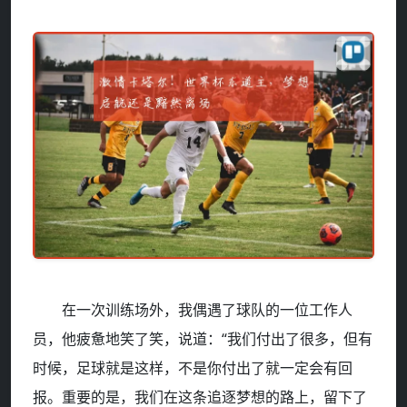
在一次训练场外，我偶遇了球队的一位工作人
员，他疲惫地笑了笑，说道：“我们付出了很多，但有
时候，足球就是这样，不是你付出了就一定会有回
报。重要的是，我们在这条追逐梦想的路上，留下了