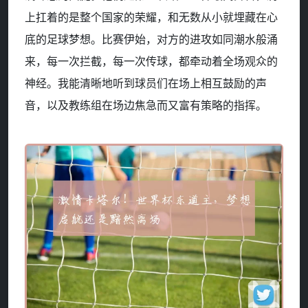
上扛着的是整个国家的荣耀，和无数从小就埋藏在心
底的足球梦想。比赛伊始，对方的进攻如同潮水般涌
来，每一次拦截，每一次传球，都牵动着全场观众的
神经。我能清晰地听到球员们在场上相互鼓励的声
音，以及教练组在场边焦急而又富有策略的指挥。