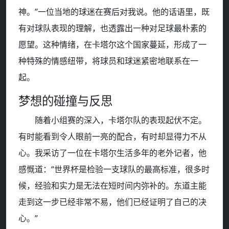
神。”一位当地的球迷在赛后对我说。他的话语里，既
有对球队表现的理解，也透露出一种对足球最朴素的
愿望。这种情绪，在卡塔尔这个国家蔓延，形成了一
种特殊的情感纽带，将球员和球迷紧密地联系在一
起。
梦想的碰撞与反思
随着小组赛的深入，卡塔尔队的表现起伏不定。
有时能看到令人眼前一亮的配合，有时却显得力不从
心。我采访了一位在卡塔尔生活多年的老外记者，他
感慨道：“世界杯是检验一支球队的最高标准，很多时
候，经验和实力是无法在短时间内弥补的。东道主能
走到这一步已经非常不易，他们已经证明了自己的决
心。”