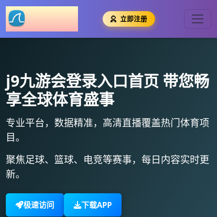
立即注册
j9九游会登录入口首页
带您畅
享全球体育盛事
专业平台，数据精准，
高清直播
覆盖热门体育项
目。
聚焦足球、篮球、电竞等赛事，
每日内容实时更
新
。
极速访问
下载APP