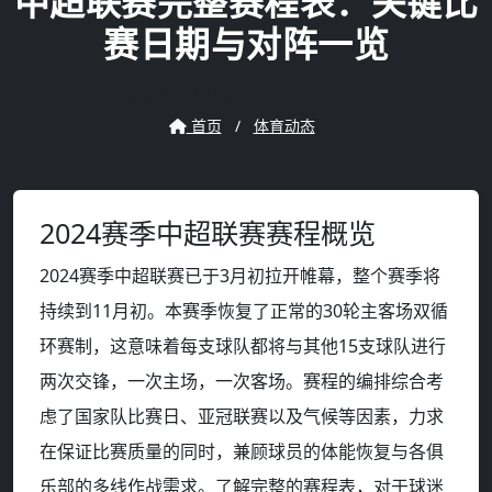
中超联赛完整赛程表：关键比
赛日期与对阵一览
2026-05-16 02:27
41 次阅读
首页
/
体育动态
2024赛季中超联赛赛程概览
2024赛季中超联赛已于3月初拉开帷幕，整个赛季将
持续到11月初。本赛季恢复了正常的30轮主客场双循
环赛制，这意味着每支球队都将与其他15支球队进行
两次交锋，一次主场，一次客场。赛程的编排综合考
虑了国家队比赛日、亚冠联赛以及气候等因素，力求
在保证比赛质量的同时，兼顾球员的体能恢复与各俱
乐部的多线作战需求。了解完整的赛程表，对于球迷