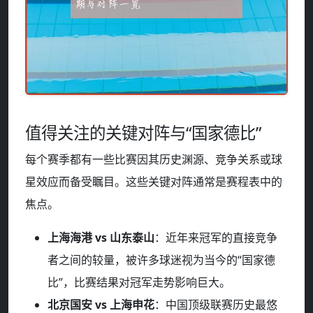
值得关注的关键对阵与“国家德比”
每个赛季都有一些比赛因其历史渊源、竞争关系或球
星效应而备受瞩目。这些关键对阵通常是赛程表中的
焦点。
上海海港 vs 山东泰山
：近年来冠军的直接竞争
者之间的较量，被许多球迷视为当今的“国家德
比”，比赛结果对冠军走势影响巨大。
北京国安 vs 上海申花
：中国顶级联赛历史最悠