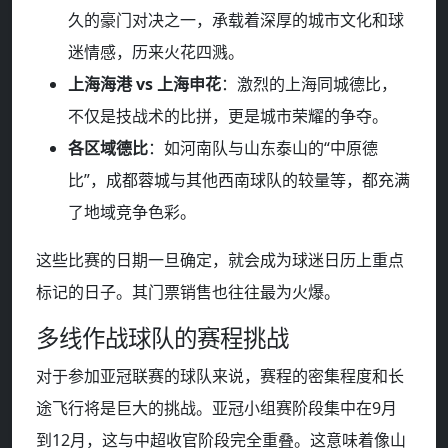
久的豪门对决之一，承载着深厚的城市文化和球
迷情感，历来火花四溅。
上海海港 vs 上海申花
：激烈的上海同城德比，
不仅是技战术的比拼，更是城市荣耀的争夺。
各区域德比
：如河南队与山东泰山的“中原德
比”，成都蓉城与其他西南球队的较量等，都充满
了地域竞争色彩。
这些比赛的日期一旦确定，就会成为球迷日历上重点
标记的日子。其门票销售也往往最为火爆。
多线作战球队的赛程挑战
对于参加亚冠联赛的球队来说，赛程的密集程度和长
途飞行将是巨大的挑战。亚冠小组赛阶段集中在9月
到12月，这与中超收官阶段完全重叠。这意味着像山